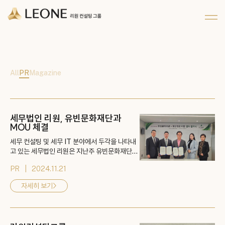
메뉴 건너뛰기
회사 및 계열사 소개
리워너 소개
채용
CI 소개
리원 이야기
지원하기
파트너십
All
PR
Magazine
좋은 솔루션을 넘어 위대한 상생의 가치를
실현하기 위한 리원의 소식을 전합니다.
세무법인 리원, 유빈문화재단과
MOU 체결
세무 컨설팅 및 세무 IT 분야에서 두각을 나타내
고 있는 세무법인 리원은 지난주 유빈문화재단과
문화 예술의 세계화를 위한 업무 협약(MOU)을
PR
2024.11.21
체결했다고 밝혔다. 유빈문화재단은 K-컬쳐의 세
계화와 문화 강국으로의 도약을 목표로 설립된 재
자세히 보기
>
단으로, '2024 미술관'과 '제6회 앙데팡당' 등 다
양한 프로젝트를 통해 NFT, 아트빌리지, 갤러리
카페 등 문화 예술의 다양한 방면에서 활발히 활
동 중이다. 이번 협약을 통해 리원은 유빈문...