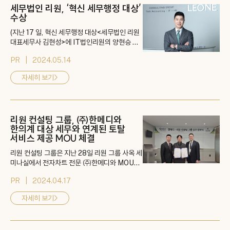
세무법인 리원, ‘혁신 세무행정 대상’
수상
(지난 17 일, 혁신 세무행정 대상<세무법인 리원
대표세무사 김현성>에 IT법인리원의 양현승 대
표가 대리 수상자로 참석했다.) 세무법인 리원이
PR
2024.05.14
지난 17일 일산 킨텍스 제1전시장에서 개최된 한
국구매조달학회 혁신세무행정대상을 수상했다고
자세히 보기
>
밝혔다. 세무법인 리원은 국세청 고위직 출신 및
분야별 전문세무사들을 보유하고 있는 대형 세무
법인으로 IT 기술을 바탕으로 세무기장, 법인전
환, 세금 환급서비스를 제공하고 있다. 이번...
리원 컨설팅 그룹, ㈜한메디와
한의계 대상 세무와 연계된 토탈
서비스 제공 MOU 체결
리원 컨설팅 그룹은 지난 28일 리원 그룹 사옥 세
미나실에서 전자차트 전문 ㈜한메디와 MOU를
체결했다고 밝혔다. ㈜한메디는 IT와 멀티미디
PR
2024.04.17
어가 결합된 의학 전문 벤처 기업으로 한의원과
고객, 한의원과 플랫폼을 연결하는 의료네트워크
자세히 보기
>
를 제공하는 기업이다. 이번 MOU를 통해 △한
의계 전자차트 플랫폼 고객에게 세무 및 노무, 교
육, 보험 등 토탈 서비스 제공, △한의계 전자차트