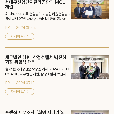
서대구산업단지관리공단과 MOU
체결
All-in-one 세무 컨설팅이 가능한 리원컨설팅그
룹이 지난 27일 서대구 산업단지 관리 공단과 M
OU를 체결했다고 밝혔다. (사)서대구산업단지관
PR
2024.09.04
리공단은 2016년 전국 최초로 산업단지 노후 공
단 재생 사업지구로 지정, 제조 중심 산업에서 탈
자세히 보기
>
피해 물류, 서비스, 문화콘텐츠, 환경 IT 등 산업
과 문화가 융합 발전하는 도심형 산업단지로 탈바
꿈하고 있다. 리원컨설팅그룹이 서대구산업단지
관리공단과 맺은 상호협력 업무협약의 주요 내...
세무법인 리원, 삼정호텔서 박진하
회장 취임식 개최
출처: 한국세정신문 오상민 기자 (2024.07.11 1
8:34:30) 세무법인 리원, 삼정호텔서 박진하 회
장 취임식 개최 "박진하 회장 취임으로 올인원컨
PR
2024.07.12
설팅 서비스 가속화" 오는 15일 개업 소연 예정
세무법인 리원(대표이사⋅김현성 세무사)은 11일
자세히 보기
>
삼정호텔 라벤더홀에서 박진하 회장 취임식을 개
최했다. 박진하 회장은 지난달 용산세무서장을 마
지막으로 36년 4개월간의 공직생활을 마치고
세무법인 리원의 가족이 됐다. 서울지방국세청 ...
포렌식 세무조사, ‘희망 사다리’의