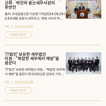
산파…박진하 용산세무서장의
후반전
출처: 조세금융신문 이상현 기자(2024.06.29 1
2:44:08) 포렌식 세무조사, ‘희망 사다리’의 산
파…박진하 용산세무서장의 후반전 36년4개월
PR
2024.07.03
국세청서 세무조사 그랜드슬램 달성한 조사통…
28일 명예롭게 퇴임 수평적 리더십 정평, “국세
자세히 보기
>
청 잘해왔고 잘할 것”…세무법인 회장으로 후반
전 출장 세무조사 그랜드슬램의 주역인 그의 몸값
은 퇴직 전에 이미 상한가를 찍었다. 여러 세무법
인에서 제의가 많았지만, M세무법인 파트너들이
'IT법인' 보유한 세무법인
분리 ...
리원…"복잡한 세무에서 해방"을
꿈꾼다
'IT법인' 보유한 세무법인 리원…"복잡한 세무에
서 해방"을 꿈꾼다 한국세정신문 김유리 기자 20
24.06.21 👉 기사 바로가기: http://www.tax
PR
2024.06.28
times.co.kr/news/article.html?no=2650
69
자세히 보기
>