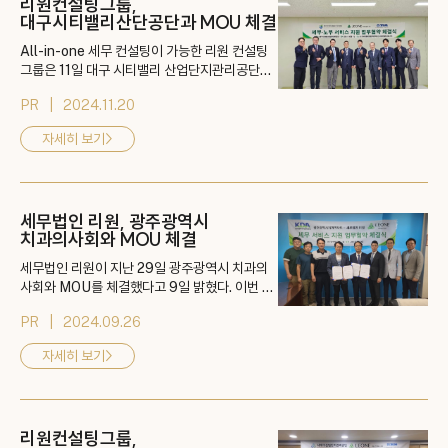
리원컨설팅그룹,
대구시티밸리산단공단과 MOU 체결
All-in-one 세무 컨설팅이 가능한 리원 컨설팅
그룹은 11일 대구 시티밸리 산업단지관리공단과
MOU를 체결했다고 밝혔다. 이번 MOU 체결식
PR
2024.11.20
에는 대구 시티밸리 산업단지관리공단 조광호 이
사장, 범성균 본부장이 참석했으며, 리원에서는
자세히 보기
>
세무법인 리원 대표이사 김현성, 주식회사 리원엑
스 양현승 대표가 참석했다. 리원컨설팅 그룹은
세무법인, 노무법인, IT 법인 등이 속해 있는 그룹
으로, 세무법인 리원은 AI를 통한 경정청구 및 ...
세무법인 리원, 광주광역시
치과의사회와 MOU 체결
세무법인 리원이 지난 29일 광주광역시 치과의
사회와 MOU를 체결했다고 9일 밝혔다. 이번 M
OU 체결식에는 광주치과의사회 박원길 회장, 정
PR
2024.09.26
삼인 총무이사, 오로프 재무이사,박현철 대외협력
이사가 참석했으며, 리원에서는 박진하 회장, 김
자세히 보기
>
현성 대표이사, 양현승 대표이사, 양호성 본부장
이 참석했다. 이번 협약을 통해 세무법인 리원은
광주광역시 치과의사회에 리원의 대표 서비스 온
리원(ON LEONE) 서비스를 지원한다. 온리원
리원컨설팅그룹,
(ON L...