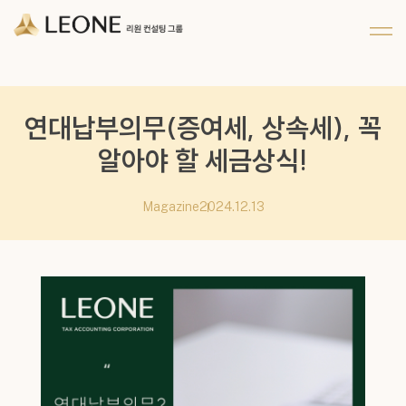
메뉴 건너뛰기
회사 및 계열사 소개
리워너 소개
채용
CI 소개
리원 이야기
지원하기
파트너십
연대납부의무(증여세, 상속세), 꼭
알아야 할 세금상식!
Magazine
2024.12.13