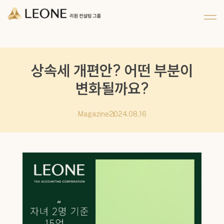
메뉴 건너뛰기
회사 및 계열사 소개
리워너 소개
채용
CI 소개
리원 이야기
지원하기
파트너십
상속세 개편안? 어떤 부분이
변화될까요?
Magazine
2024.08.16