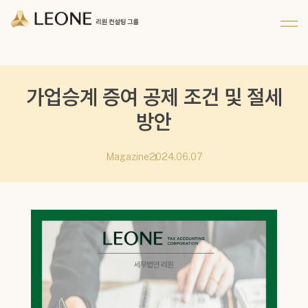
메뉴 건너뛰기
회사 및 계열사 소개
리워너 소개
채용
CI 소개
리원 이야기
지원하기
파트너십
가업승계 증여 공제 조건 및 절세
방안
Magazine
2024.06.07