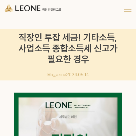
메뉴 건너뛰기
회사 및 계열사 소개
리워너 소개
채용
CI 소개
리원 이야기
지원하기
직장인 투잡 세금! 기타소득,
파트너십
사업소득 종합소득세 신고가
필요한 경우
Magazine
2024.05.14